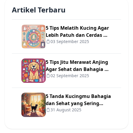
Artikel Terbaru
5 Tips Melatih Kucing Agar
Lebih Patuh dan Cerdas 🐾
03 September 2025
✨
5 Tips Jitu Merawat Anjing
Agar Sehat dan Bahagia 🐾
02 September 2025
❤️
5 Tanda Kucingmu Bahagia
dan Sehat yang Sering
31 August 2025
Diabaikan Pemilik 😺