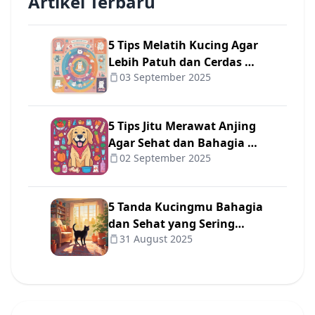
Artikel Terbaru
5 Tips Melatih Kucing Agar
Lebih Patuh dan Cerdas 🐾
03 September 2025
✨
5 Tips Jitu Merawat Anjing
Agar Sehat dan Bahagia 🐾
02 September 2025
❤️
5 Tanda Kucingmu Bahagia
dan Sehat yang Sering
31 August 2025
Diabaikan Pemilik 😺