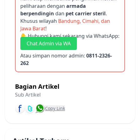
peliharaan dengan
armada
berpendingin
dan
pet carrier steril
.
Khusus wilayah
Bandung, Cimahi, dan
Jawa Barat
!
👇 Hubungi kami sekarang via WhatsApp:
Chat Admin via WA
Atau simpan nomor admin:
0811-2326-
262
Bagian Artikel
Sub Artikel
Copy Link