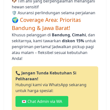
🐶 Tim ahli yang berpengalaman menangani
hewan sensitif
🛡️ Asuransi perlindungan selama perjalanan
🌍 Coverage Area: Prioritas
Bandung & Jawa Barat!
Khusus pelanggan di
Bandung
,
Cimahi
, dan
sekitarnya, kami tawarkan
diskon 15%
untuk
pengiriman pertama! Jadwalkan pickup pagi
atau malam – fleksibel sesuai kebutuhan
Anda!
📞
Jangan Tunda Kebutuhan Si
Peliharaan!
Hubungi kami via WhatsApp sekarang
untuk harga spesial:
💌 Chat Admin via WA