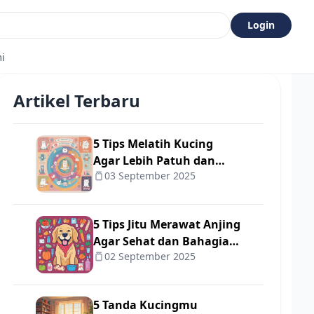
Login
i
Artikel Terbaru
5 Tips Melatih Kucing
Agar Lebih Patuh dan
03 September 2025
Cerdas 🐾✨
5 Tips Jitu Merawat Anjing
Agar Sehat dan Bahagia
02 September 2025
🐾❤️
5 Tanda Kucingmu