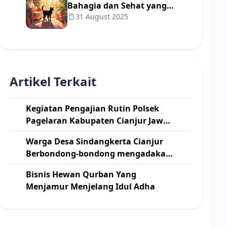
Bahagia dan Sehat yang
31 August 2025
Sering Diabaikan Pemilik
😺
Artikel Terkait
Kegiatan Pengajian Rutin Polsek
Pagelaran Kabupaten Cianjur Jawa
Barat
Warga Desa Sindangkerta Cianjur
Berbondong-bondong mengadakan
Kerja Bakti Pelebaran Jalan
Bisnis Hewan Qurban Yang
Menjamur Menjelang Idul Adha