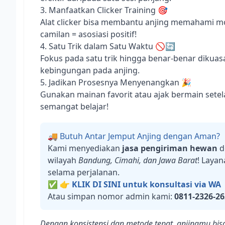
3. Manfaatkan Clicker Training 🎯
Alat clicker bisa membantu anjing memahami mom
camilan = asosiasi positif!
4. Satu Trik dalam Satu Waktu 🚫🔄
Fokus pada satu trik hingga benar-benar dikuasa
kebingungan pada anjing.
5. Jadikan Prosesnya Menyenangkan 🎉
Gunakan mainan favorit atau ajak bermain setela
semangat belajar!
🚚 Butuh Antar Jemput Anjing dengan Aman?
Kami menyediakan
jasa pengiriman hewan
d
wilayah
Bandung, Cimahi, dan Jawa Barat
! Laya
selama perjalanan.
✅
👉 KLIK DI SINI untuk konsultasi via WA
Atau simpan nomor admin kami:
0811-2326-26
Dengan konsistensi dan metode tepat, anjingmu bisa