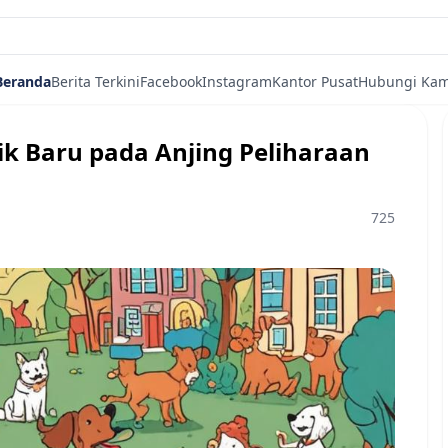
Beranda
Berita Terkini
Facebook
Instagram
Kantor Pusat
Hubungi Kam
k Baru pada Anjing Peliharaan
725